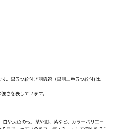
す。黒五つ紋付き羽織袴（黒羽二重五つ紋付)は、
の強さを表しています。
、白や灰色の他、茶や紺、紫など、カラーバリエー
たるまで、幅広い色をコーディネートして個性を打ち