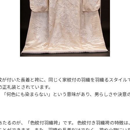
紋が付いた長着と袴に、同じく家紋付の羽織を羽織るスタイルで
の正礼装とされています。
、「何色にも染まらない」という意味があり、男らしさや決意
あたるのが、「色紋付羽織袴」です。 色紋付き羽織袴の特徴は
ことができます。また、羽織や長着だけでなく、袴や小物にい