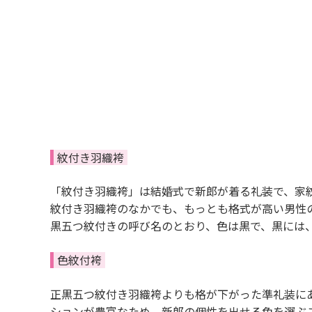
紋付き羽織袴
「紋付き羽織袴」は結婚式で新郎が着る礼装で、家
紋付き羽織袴のなかでも、もっとも格式が高い男性
黒五つ紋付きの呼び名のとおり、色は黒で、黒には
色紋付袴
正黒五つ紋付き羽織袴よりも格が下がった準礼装に
ションが豊富なため、新郎の個性を出せる色を選ぶ