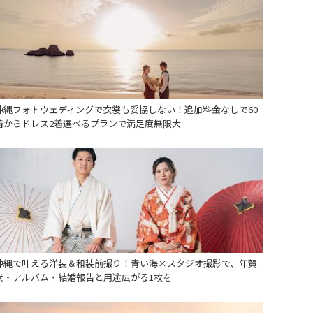
沖縄フォトウェディングで衣裳も妥協しない！追加料金なしで60
着からドレス2着選べるプランで満足度無限大
沖縄で叶える洋装＆和装前撮り！青い海×スタジオ撮影で、年賀
状・アルバム・結婚報告と用途広がる1枚を