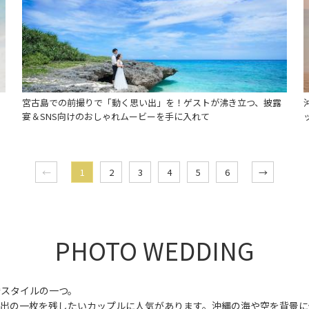
の
宮古島での前撮りで「動く思い出」を！ゲストが沸き立つ、披露
宴＆SNS向けのおしゃれムービーを手に入れて
←
1
2
3
4
5
6
→
PHOTO WEDDING
婚スタイルの一つ。
い出の一枚を残したいカップルに人気があります。沖縄の海や空を背景に