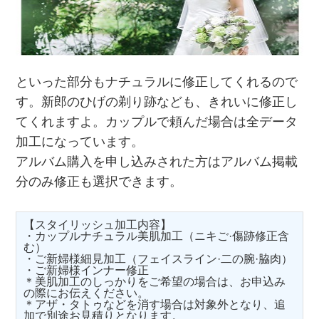
といった部分もナチュラルに修正してくれるので
す。新郎のひげの剃り跡なども、きれいに修正し
てくれますよ。カップルで頼んだ場合は全データ
加工になっています。
アルバム購入を申し込みされた方はアルバム掲載
分のみ修正も選択できます。
【スタイリッシュ加工内容】
・カップルナチュラル美肌加工（ニキご·傷跡修正含
む）
・ご新婦様細見加工（フェイスライン·二の腕·脇肉）
・ご新婦様インナー修正
＊美肌加工のしっかりをご希望の場合は、お申込み
の際にお伝えください。
＊アザ・タトゥなどを消す場合は対象外となり、追
加で別途お見積りとなります。