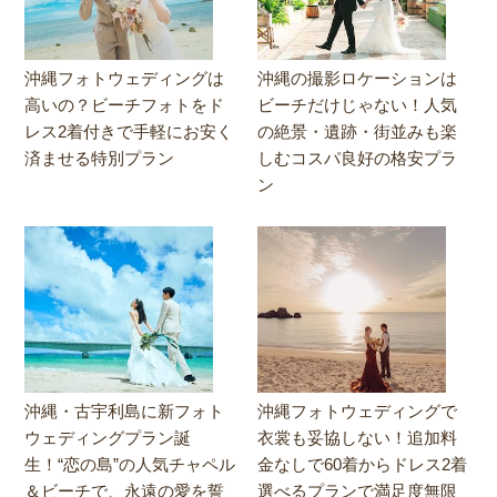
沖縄フォトウェディングは
沖縄の撮影ロケーションは
高いの？ビーチフォトをド
ビーチだけじゃない！人気
レス2着付きで手軽にお安く
の絶景・遺跡・街並みも楽
済ませる特別プラン
しむコスパ良好の格安プラ
ン
沖縄・古宇利島に新フォト
沖縄フォトウェディングで
ウェディングプラン誕
衣裳も妥協しない！追加料
生！“恋の島”の人気チャペル
金なしで60着からドレス2着
＆ビーチで、永遠の愛を誓
選べるプランで満足度無限