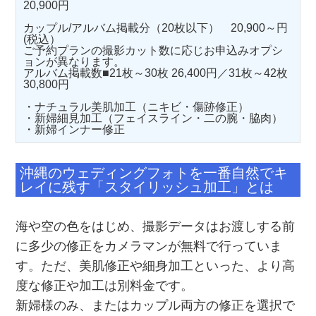
20,900円
カップル/アルバム掲載分（20枚以下） 20,900～円
(税込）
ご予約プランの撮影カット数に応じお申込みオプシ
ョンが異なります。
アルバム掲載数■21枚～30枚 26,400円／31枚～42枚
30,800円
・ナチュラル美肌加工（ニキビ・傷跡修正）
・新婦細見加工（フェイスライン・二の腕・脇肉）
・新婦インナー修正
沖縄のウェディングフォトを一番自然でキ
レイに残す「スタイリッシュ加工」とは
海や空の色をはじめ、撮影データはお渡しする前
に多少の修正をカメラマンが無料で行っていま
す。ただ、美肌修正や細身加工といった、より高
度な修正や加工は別料金です。
新婦様のみ、またはカップル両方の修正を選択で