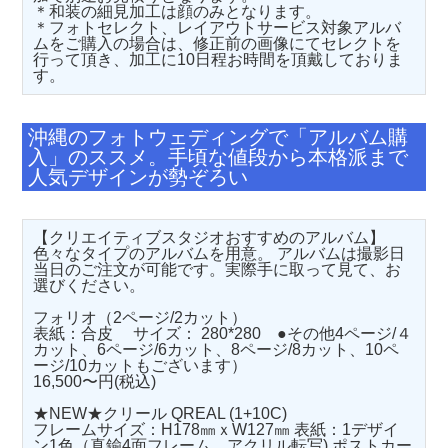
＊和装の細見加工は顔のみとなります。
＊フォトセレクト、レイアウトサービス対象アルバ
ムをご購入の場合は、修正前の画像にてセレクトを
行って頂き、加工に10日程お時間を頂戴しておりま
す。
沖縄のフォトウェディングで「アルバム購
入」のススメ。手頃な値段から本格派まで
人気デザインが勢ぞろい
【クリエイティブスタジオおすすめのアルバム】
色々なタイプのアルバムを用意。 アルバムは撮影日
当日のご注文が可能です。実際手に取って見て、お
選びください。
フォリオ（2ページ/2カット）
表紙：合皮 サイズ： 280*280 ●その他4ページ/４
カット、6ページ/6カット、8ページ/8カット、10ペ
ージ/10カットもございます）
16,500〜円(税込)
★NEW★クリール QREAL (1+10C)
フレームサイズ：H178㎜ｘW127㎜ 表紙：1デザイ
ン1色（真鍮4面フレーム、アクリル転写) ポストカー