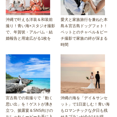
沖縄で叶える洋装＆和装前
愛犬と家族旅行を兼ねた本
撮り！青い海×スタジオ撮影
島＆宮古島ドッグフォト！
で、年賀状・アルバム・結
ペットとのチャペル＆ビー
婚報告と用途広がる1枚を
チ撮影で家族の絆が深まる
時間
宮古島での前撮りで「動く
沖縄の海を「デイ＆サンセ
思い出」を！ゲストが沸き
ット」で1日楽しむ！青い海
立つ、披露宴＆SNS向けの
もロマンチックな夕日も残
おしゃれムービーを手に入
せるプランが今だけお得