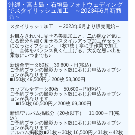
沖縄・宮古島・石垣島フォトウェディング
でスタイリッシュ加工 ～2023年6月新商
品～
スタイリッシュ加工 ～2023年6月より販売開始～
お肌をきれいに見せる美肌加工と、二の腕など気に
なる部分を細く見せるスタイルアップ加工がセット
になったオプション。 1枚1枚丁寧に手作業で加工
し、全体をバランス良く仕上げる。大切な思い出を
素敵にいつまでも♪
新婦全データ80枚 39,600～円(税込)
ご予約プランの撮影カット数に応じお申込みオプシ
ョンが異なります。
■150枚 49,500円／200枚 58,300円
カップル全データ80枚 50,600～円(税込)
ご予約プランの撮影カット数に応じお申込みオプシ
ョンが異なります。
■150枚 60,500円／200枚 69,300円
新婦/アルバム掲載分（20枚以下） 11,000～円(税
込）
ご予約プランの撮影カット数に応じお申込みオプシ
ョンが異なります。
アルバム掲載数■21枚～30枚 16,500円／31枚～42枚