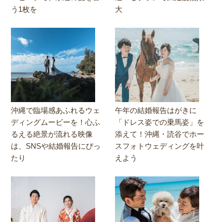
う1枚を
大
沖縄で臨場感あふれるウェ
午年の結婚報告はがきに
ディングムービーを！心ふ
「ドレス姿での乗馬姿」を
るえる絶景が流れる映像
添えて！沖縄・読谷でホー
は、SNSや結婚報告にぴっ
スフォトウェディングを叶
たり
えよう