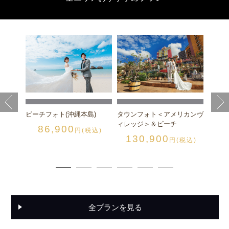
スの丘
チャペ
縄本島
税込)
チャペ
1
ビーチフォト(沖縄本島)
タウンフォト＜アメリカンヴ
ィレッジ＞＆ビーチ
86,900
円(税込)
130,900
円(税込)
全プランを見る