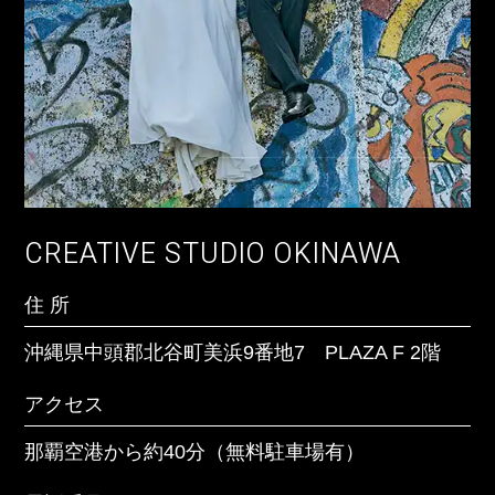
住 所
沖縄県宮古島市上野字宮国765-1 うえのドイツ文
化村商用地ゾーン 1棟1-102号
CREATIVE STUDIO OKINAWA
アクセス
住 所
宮古島空港から車で約15分
沖縄県中頭郡北谷町美浜9番地7 PLAZA F 2階
電話番号
アクセス
098-901-5454
那覇空港から約40分（無料駐車場有）