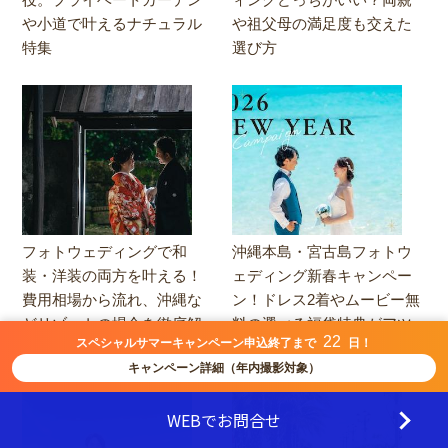
や小道で叶えるナチュラル
や祖父母の満足度も交えた
特集
選び方
フォトウェディングで和
沖縄本島・宮古島フォトウ
装・洋装の両方を叶える！
ェディング新春キャンペー
費用相場から流れ、沖縄な
ン！ドレス2着やムービー無
どリゾートの場合を徹底解
料の選べる福袋特典がアツ
22
スペシャルサマーキャンペーン申込終了まで
日！
説
い
キャンペーン詳細（年内撮影対象）
WEBでお問合せ