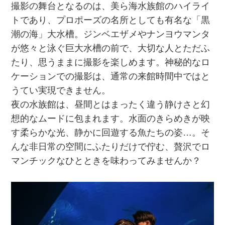
撮影の舞台となるのは、美ら海水族館のハイライ
トであり、プロポーズの名所としても有名な「黒
潮の海」大水槽。ジンベエザメやナンヨウマンタ
が悠々と泳ぐ巨大水槽の前で、大切な人とただふ
たり、思うままに撮影を楽しめます。神秘的なロ
ケーションでの撮影は、通常の来館時間中ではと
うてい実現できません。
夜の水族館は、昼間とはまったく違う静けさと幻
想的なムードに包まれます。水面のきらめきが映
す柔らかな光、静かに回遊する魚たちの姿…。そ
んな非日常の空間にふたりだけで佇む、贅沢でロ
マンチックなひとときを味わってみませんか？