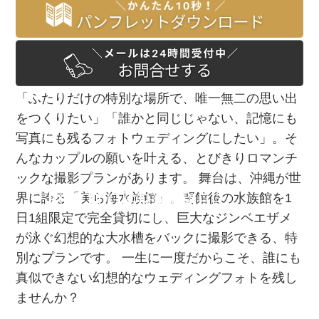
「ふたりだけの特別な場所で、唯一無二の思い出
をつくりたい」「誰かと同じじゃない、記憶にも
写真にも残るフォトウェディングにしたい」。そ
んなカップルの願いを叶える、とびきりロマンチ
ックな撮影プランがあります。 舞台は、沖縄が世
PHOTOGRAPHER
PHOTOGRAPHER
界に誇る「美ら海水族館」。閉館後の水族館を1
日1組限定で完全貸切にし、巨大なジンベエザメ
が泳ぐ幻想的な大水槽をバックに撮影できる、特
別なプランです。 一生に一度だからこそ、誰にも
真似できない幻想的なウェディングフォトを残し
ませんか？