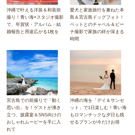
沖縄で叶える洋装＆和装前
愛犬と家族旅行を兼ねた本
撮り！青い海×スタジオ撮影
島＆宮古島ドッグフォト！
で、年賀状・アルバム・結
ペットとのチャペル＆ビー
婚報告と用途広がる1枚を
チ撮影で家族の絆が深まる
時間
宮古島での前撮りで「動く
沖縄の海を「デイ＆サンセ
思い出」を！ゲストが沸き
ット」で1日楽しむ！青い海
立つ、披露宴＆SNS向けの
もロマンチックな夕日も残
おしゃれムービーを手に入
せるプランが今だけお得
れて