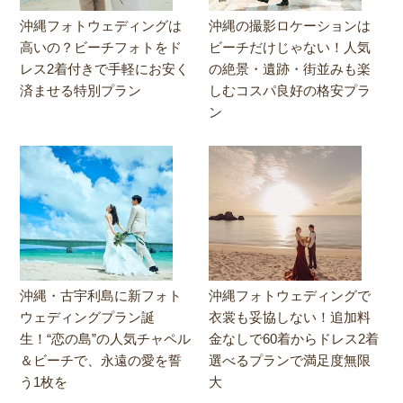
沖縄フォトウェディングは
沖縄の撮影ロケーションは
高いの？ビーチフォトをド
ビーチだけじゃない！人気
レス2着付きで手軽にお安く
の絶景・遺跡・街並みも楽
済ませる特別プラン
しむコスパ良好の格安プラ
ン
沖縄・古宇利島に新フォト
沖縄フォトウェディングで
ウェディングプラン誕
衣裳も妥協しない！追加料
生！“恋の島”の人気チャペル
金なしで60着からドレス2着
＆ビーチで、永遠の愛を誓
選べるプランで満足度無限
う1枚を
大