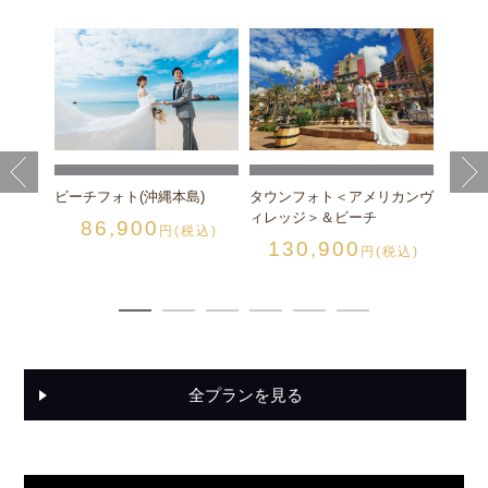
スの丘
チャペ
縄本島
税込)
チャペ
1
ビーチフォト(沖縄本島)
タウンフォト＜アメリカンヴ
ィレッジ＞＆ビーチ
86,900
円(税込)
130,900
円(税込)
全プランを見る