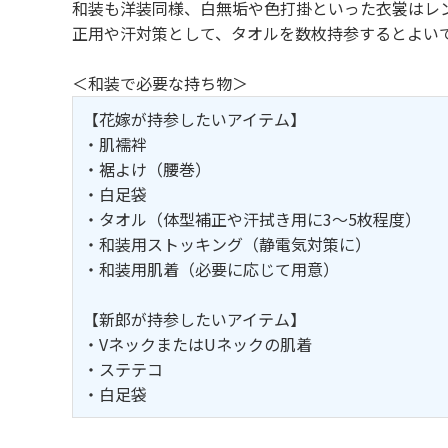
和装も洋装同様、白無垢や色打掛といった衣裳はレ
正用や汗対策として、タオルを数枚持参するとよい
＜和装で必要な持ち物＞
【花嫁が持参したいアイテム】
・肌襦袢
・裾よけ（腰巻）
・白足袋
・タオル（体型補正や汗拭き用に3～5枚程度）
・和装用ストッキング（静電気対策に）
・和装用肌着（必要に応じて用意）
【新郎が持参したいアイテム】
・VネックまたはUネックの肌着
・ステテコ
・白足袋