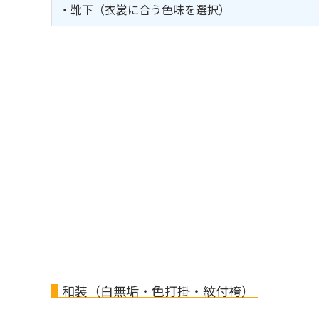
・靴下（衣裳に合う色味を選択）
和装（白無垢・色打掛・紋付袴）