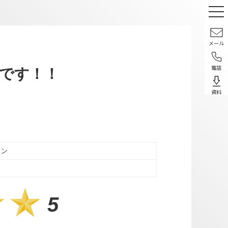
メール
電話
です！！
資料
ラン
5