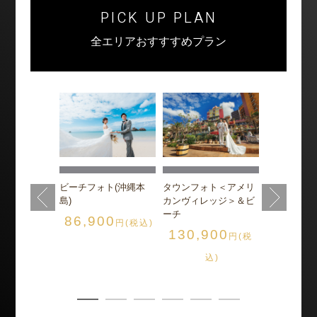
PICK UP PLAN
全エリアおすすすめプラン
フォト<ビオ
チャペル＆
ビーチ
ト(沖縄本島)
900
ビーチフォト(沖縄本
タウンフォト＜アメリ
円(税
グレイス・
島)
カンヴィレッジ＞＆ビ
165,0
込)
ーチ
86,900
円(税込)
130,900
円(税
込
込)