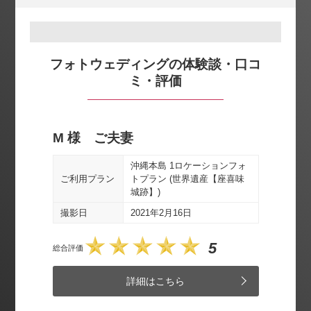
フォトウェディングの体験談・口コ
ミ・評価
M 様 ご夫妻
Y 
ビーチ
沖縄本島 1ロケーションフォ
ご利
ご利用プラン
トプラン (世界遺産【座喜味
城跡】)
撮影
撮影日
2021年2月16日
総合評価
5
総合評価
詳細はこちら