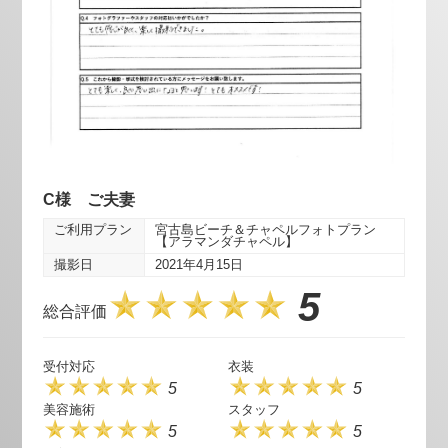
C様 ご夫妻
ご利用プラン
宮古島ビーチ＆チャペルフォトプラン
【アラマンダチャペル】
撮影日
2021年4月15日
5
総合評価
受付対応
衣装
5
5
美容施術
スタッフ
5
5