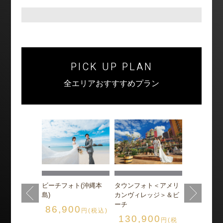
PICK UP PLAN
全エリアおすすすめプラン
フォト<ビオ
チャペル＆
ビーチ
ト(沖縄本島)
900
ビーチフォト(沖縄本
タウンフォト＜アメリ
円(税
グレイス・
島)
カンヴィレッジ＞＆ビ
165,0
込)
ーチ
86,900
円(税込)
130,900
円(税
込