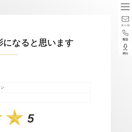
メール
電話
影になると思います
資料
ラン
5