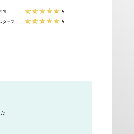
5
衣装
5
スタッフ
した