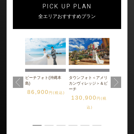
PICK UP PLAN
全エリアおすすすめプラン
フォト<ビオ
チャペル＆
ビーチ
ト(沖縄本島)
900
ビーチフォト(沖縄本
タウンフォト＜アメリ
円(税
グレイス・
島)
カンヴィレッジ＞＆ビ
165,0
込)
ーチ
86,900
円(税込)
130,900
円(税
込
込)