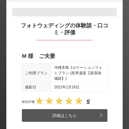
フォトウェディングの体験談・口コ
ミ・評価
M 様 ご夫妻
Y 
ビーチ
沖縄本島 1ロケーションフォ
ご利
ご利用プラン
トプラン (世界遺産【座喜味
城跡】)
撮影
撮影日
2021年2月16日
総合評価
5
総合評価
詳細はこちら