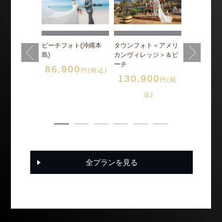
フォト<ビオ
チャペル＆
ビーチ
ト(沖縄本島)
900
ビーチフォト(沖縄本
タウンフォト＜アメリ
円(税
グレイス・
島)
カンヴィレッジ＞＆ビ
165,0
込)
ーチ
86,900
円(税込)
130,900
円(税
込
込)
全プランを見る