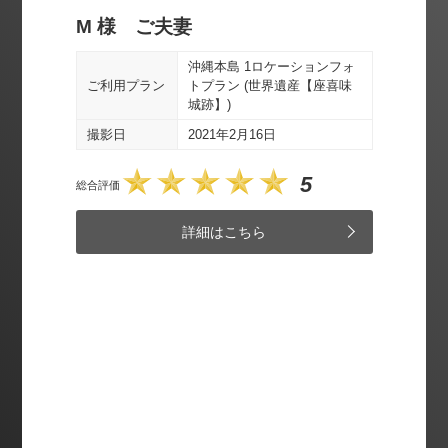
M 様 ご夫妻
Y 
ビーチ
沖縄本島 1ロケーションフォ
ご利
ご利用プラン
トプラン (世界遺産【座喜味
城跡】)
撮影
撮影日
2021年2月16日
総合評価
5
総合評価
詳細はこちら