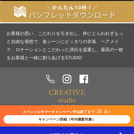
お客様の思い、こだわりを引き出し、枠にとらわれずもっ
と自由な発想で、各シーンにピッタリの衣装、ヘアメイ
ク、ロケーションとこだわった演出を提案し、最高の一枚
をお客様と一緒に創りあげるSTUDIO
CREATIVE STUDIO
26
スペシャルサマーキャンペーン申込終了まで
日！
沖縄県中頭郡北谷町美浜9番地7 PLAZA F 2階
キャンペーン詳細（年内撮影対象）
©All Rights Reserved.