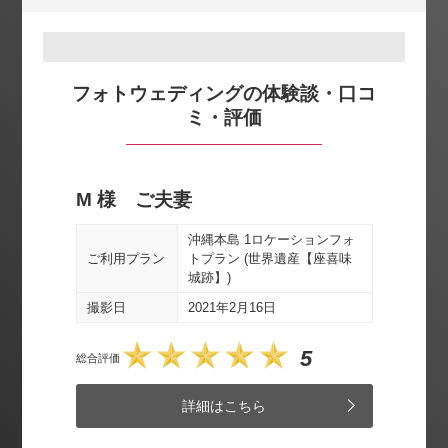
フォトウェディングの体験談・口コ
ミ・評価
M 様 ご夫妻
Y 
ビーチ
沖縄本島 1ロケーションフォ
ご利
ご利用プラン
トプラン (世界遺産【座喜味
城跡】)
撮影
撮影日
2021年2月16日
総合評価
5
総合評価
詳細はこちら