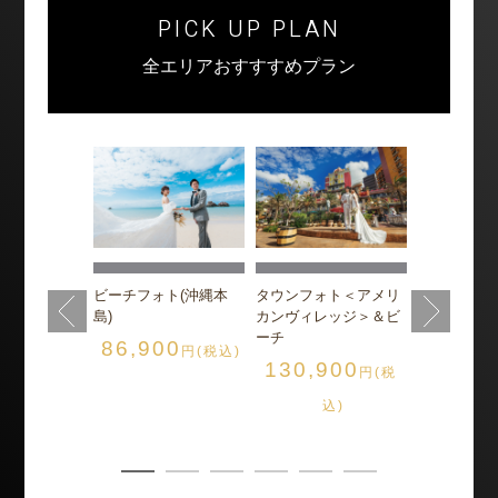
PICK UP PLAN
全エリアおすすすめプラン
フォト<ビオ
チャペル＆
ビーチ
ト(沖縄本島)
900
ビーチフォト(沖縄本
タウンフォト＜アメリ
円(税
グレイス・
島)
カンヴィレッジ＞＆ビ
165,0
込)
ーチ
86,900
円(税込)
130,900
円(税
込
込)