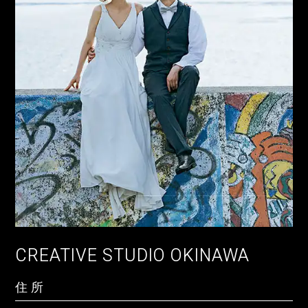
住 所
沖縄県宮古島市上野字宮国765-1 うえのドイツ文
化村商用地ゾーン 1棟1-102号
CREATIVE STUDIO OKINAWA
アクセス
住 所
宮古島空港から車で約15分