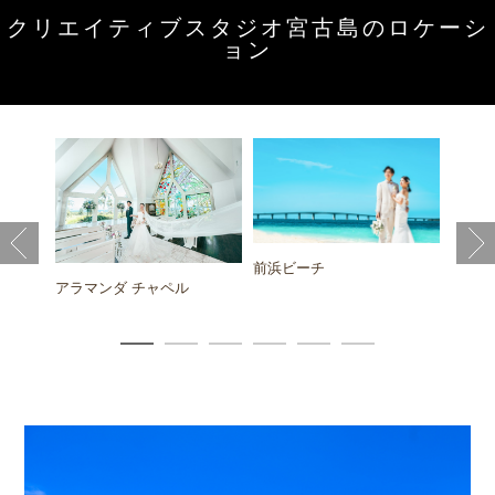
クリエイティブスタジオ宮古島のロケーシ
ョン
イート
イムギ
前浜ビーチ
アラマンダ チャペル