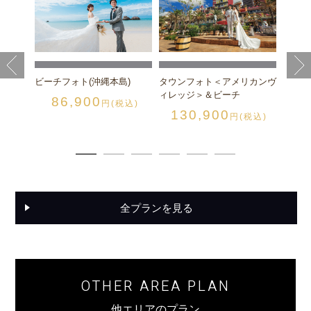
スの丘
チャペ
縄本島
税込)
チャペ
1
ビーチフォト(沖縄本島)
タウンフォト＜アメリカンヴ
ィレッジ＞＆ビーチ
86,900
円(税込)
130,900
円(税込)
全プランを見る
OTHER AREA PLAN
他エリアのプラン