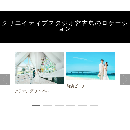
クリエイティブスタジオ宮古島のロケーシ
ョン
イート
イムギ
前浜ビーチ
アラマンダ チャペル