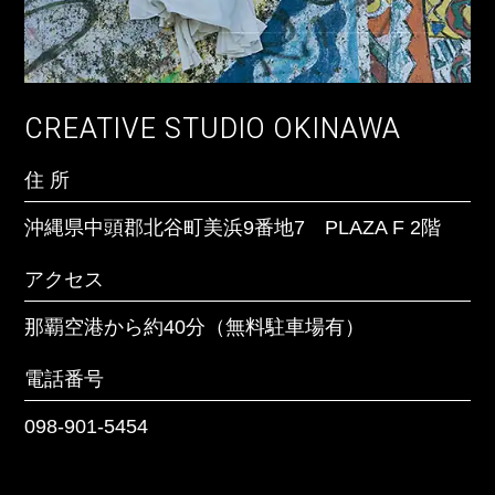
住 所
沖縄県宮古島市上野字宮国765-1 うえのドイツ文
化村商用地ゾーン 1棟1-102号
CREATIVE STUDIO OKINAWA
アクセス
住 所
宮古島空港から車で約15分
沖縄県中頭郡北谷町美浜9番地7 PLAZA F 2階
電話番号
アクセス
098-901-5454
那覇空港から約40分（無料駐車場有）
電話番号
098-901-5454