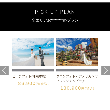
PICK UP PLAN
全エリアおすすすめプラン
スの丘
チャペ
縄本島
税込)
チャペ
1
ビーチフォト(沖縄本島)
タウンフォト＜アメリカンヴ
ィレッジ＞＆ビーチ
86,900
円(税込)
130,900
円(税込)