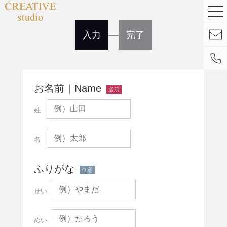
入力
完了
お名前｜Name
必須
ふりがな
任意