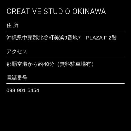
CREATIVE STUDIO OKINAWA
アクセス
住 所
宮古島空港から車で約15分
沖縄県中頭郡北谷町美浜9番地7 PLAZA F 2階
電話番号
アクセス
098-901-5454
那覇空港から約40分（無料駐車場有）
電話番号
098-901-5454