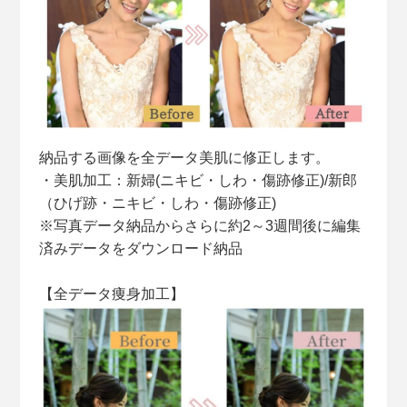
納品する画像を全データ美肌に修正します。
・美肌加工：新婦(ニキビ・しわ・傷跡修正)/新郎
（ひげ跡・ニキビ・しわ・傷跡修正)
※写真データ納品からさらに約2～3週間後に編集
済みデータをダウンロード納品
【全データ痩身加工】