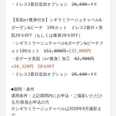
・ドレス2着目追加オプション　
28,600
→
￥
0
【美肌or痩身付き】シギラミラージュチャペル&
ガーデン&ビーチ　100カット　ドレス2着付＋美
肌20％OFF（もしくは痩身20％OFF）
・シギラミラージュチャペル&ガーデン&ビーチフ
ォト100カット
151,800円
→
132,000円
・全データ美肌（or痩身）加工　
42,900円
→
34,320円　20％OFF
・ドレス2着目追加オプション　
28,600
→
￥
0
■期間・条
件
適用条件：上記期間内にお申込・ご撮影いただけ
る方/新規お申込の方
※シギラミラージュチャペルは2026年8月撮影ま
で