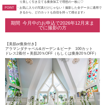
り美しく引き立てる痩身加工で理想の一枚に♡
・
お気に入りの写真だけじゃない！撮影した全データに適用で
きるから、どのカットも自信を持って残せます♪
期間
今月中のお申込で2026年12月末ま
でに撮影の方
【美肌or痩身付き】
アラマンダチャペル&ガーデン＆ビーチ 100カット
ドレス2着付＋美肌20％OFF（もしくは痩身20％OFF）