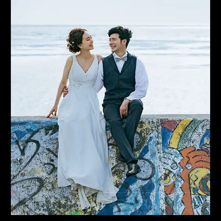
住 所
沖縄県宮古島市上野字宮国765-1 うえのドイツ文
化村商用地ゾーン 1棟1-102号