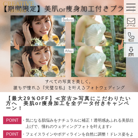
メール
電話
資料
【最大29％OFF】≪宮古≫写真にこだわりたい
方へ 美肌or痩身加工を全データ付きキャンペ
ーン！
・
気になる肌悩みをナチュラルに補正！透明感あふれる美肌仕
上げで、憧れのウェディングフォトを叶えます♪
・
フェイスラインやボディラインを自然に調整！ドレス姿をよ